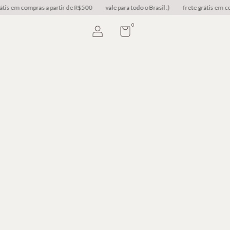
 em compras a partir de R$500
vale para todo o Brasil :)
frete grátis em compr
0