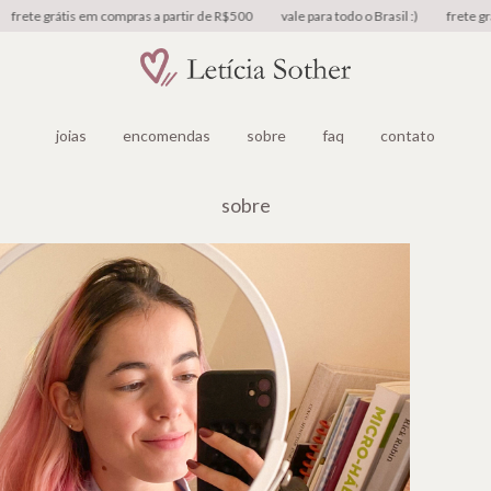
ete grátis em compras a partir de R$500
vale para todo o Brasil :)
frete grátis
joias
encomendas
sobre
faq
contato
sobre