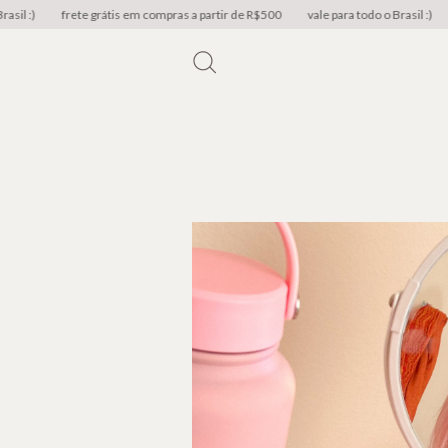
 :)
frete grátis em compras a partir de R$500
vale para todo o Brasil :)
fr